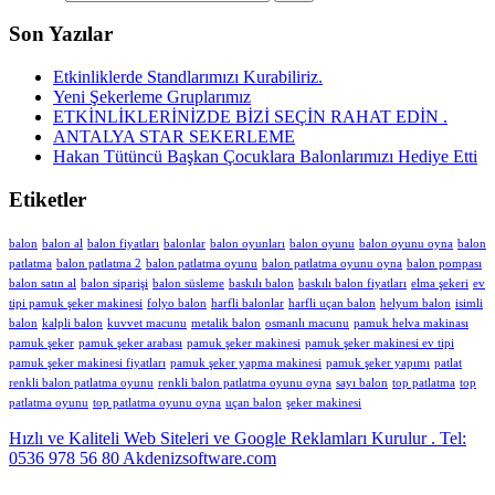
Son Yazılar
Etkinliklerde Standlarımızı Kurabiliriz.
Yeni Şekerleme Gruplarımız
ETKİNLİKLERİNİZDE BİZİ SEÇİN RAHAT EDİN .
ANTALYA STAR SEKERLEME
Hakan Tütüncü Başkan Çocuklara Balonlarımızı Hediye Etti
Etiketler
balon
balon al
balon fiyatları
balonlar
balon oyunları
balon oyunu
balon oyunu oyna
balon
patlatma
balon patlatma 2
balon patlatma oyunu
balon patlatma oyunu oyna
balon pompası
balon satın al
balon siparişi
balon süsleme
baskılı balon
baskılı balon fiyatları
elma şekeri
ev
tipi pamuk şeker makinesi
folyo balon
harfli balonlar
harfli uçan balon
helyum balon
isimli
balon
kalpli balon
kuvvet macunu
metalik balon
osmanlı macunu
pamuk helva makinası
pamuk şeker
pamuk şeker arabası
pamuk şeker makinesi
pamuk şeker makinesi ev tipi
pamuk şeker makinesi fiyatları
pamuk şeker yapma makinesi
pamuk şeker yapımı
patlat
renkli balon patlatma oyunu
renkli balon patlatma oyunu oyna
sayı balon
top patlatma
top
patlatma oyunu
top patlatma oyunu oyna
uçan balon
şeker makinesi
Hızlı ve Kaliteli Web Siteleri ve Google Reklamları Kurulur . Tel:
0536 978 56 80 Akdenizsoftware.com