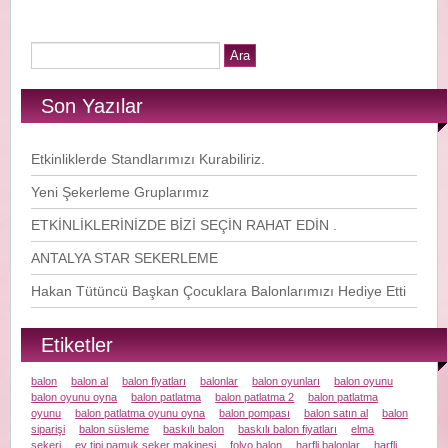
Son Yazılar
Etkinliklerde Standlarımızı Kurabiliriz.
Yeni Şekerleme Gruplarımız
ETKİNLİKLERİNİZDE BİZİ SEÇİN RAHAT EDİN .
ANTALYA STAR SEKERLEME
Hakan Tütüncü Başkan Çocuklara Balonlarımızı Hediye Etti
Etiketler
balon
balon al
balon fiyatları
balonlar
balon oyunları
balon oyunu
balon oyunu oyna
balon patlatma
balon patlatma 2
balon patlatma
oyunu
balon patlatma oyunu oyna
balon pompası
balon satın al
balon
siparişi
balon süsleme
baskılı balon
baskılı balon fiyatları
elma
şekeri
ev tipi pamuk şeker makinesi
folyo balon
harfli balonlar
harfli