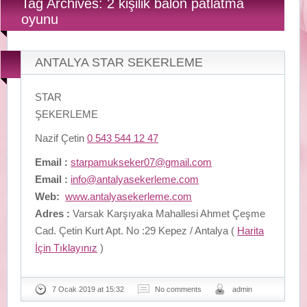
Tag Archives: 2 kişilik balon patlatma
oyunu
ANTALYA STAR SEKERLEME
STAR
ŞEKERLEME
Nazif Çetin
0 543 544 12 47
Email :
starpamukseker07@gmail.com
Email :
info@antalyasekerleme.com
Web:
www.antalyasekerleme.com
Adres :
Varsak Karşıyaka Mahallesi Ahmet Çeşme
Cad. Çetin Kurt Apt. No :29 Kepez / Antalya (
Harita
İçin Tıklayınız
)
7 Ocak 2019 at 15:32
No comments
admin