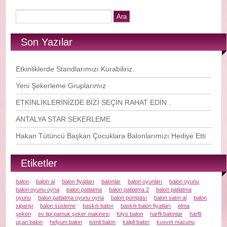
Son Yazılar
Etkinliklerde Standlarımızı Kurabiliriz.
Yeni Şekerleme Gruplarımız
ETKİNLİKLERİNİZDE BİZİ SEÇİN RAHAT EDİN .
ANTALYA STAR SEKERLEME
Hakan Tütüncü Başkan Çocuklara Balonlarımızı Hediye Etti
Etiketler
balon
balon al
balon fiyatları
balonlar
balon oyunları
balon oyunu
balon oyunu oyna
balon patlatma
balon patlatma 2
balon patlatma
oyunu
balon patlatma oyunu oyna
balon pompası
balon satın al
balon
siparişi
balon süsleme
baskılı balon
baskılı balon fiyatları
elma
şekeri
ev tipi pamuk şeker makinesi
folyo balon
harfli balonlar
harfli
uçan balon
helyum balon
isimli balon
kalpli balon
kuvvet macunu