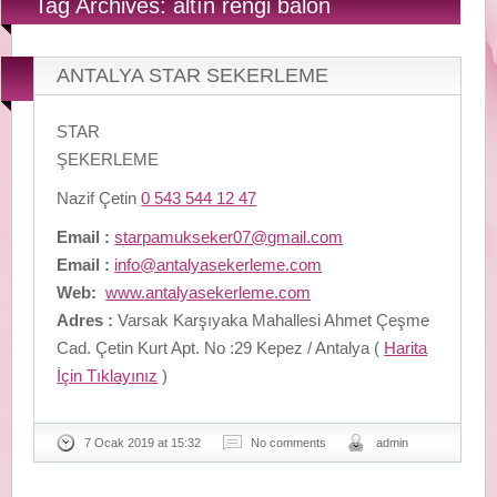
Tag Archives: altın rengi balon
ANTALYA STAR SEKERLEME
STAR
ŞEKERLEME
Nazif Çetin
0 543 544 12 47
Email :
starpamukseker07@gmail.com
Email :
info@antalyasekerleme.com
Web:
www.antalyasekerleme.com
Adres :
Varsak Karşıyaka Mahallesi Ahmet Çeşme
Cad. Çetin Kurt Apt. No :29 Kepez / Antalya (
Harita
İçin Tıklayınız
)
7 Ocak 2019 at 15:32
No comments
admin