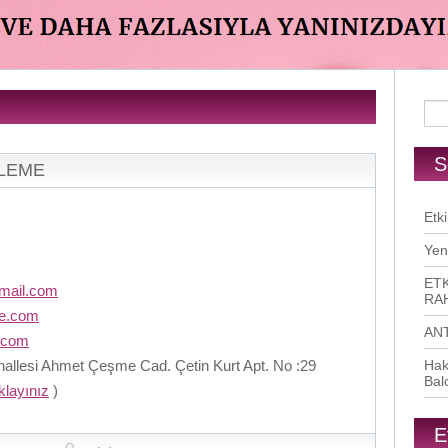
S
RLEME
Etki
Yen
ETK
mail.com
RAH
me.com
AN
.com
llesi Ahmet Çeşme Cad. Çetin Kurt Apt. No :29
Hak
Bal
ıklayınız
)
E