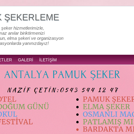
K ŞEKERLEME
 şeker hizmetlerimizle,
lmaz anılar biriktirmenizi
un, elma şekeri ve organizasyon
zasyonlarda yanınızdayız!
ETLER
GALERİ
İLETİŞİM