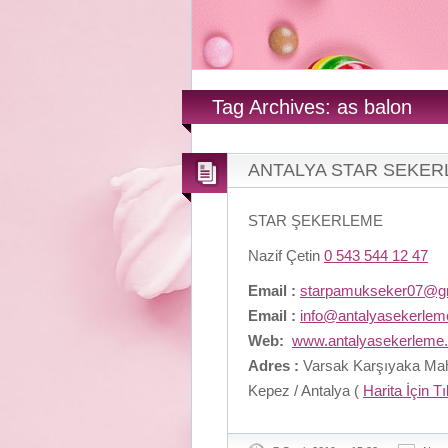
Tag Archives: as balon
ANTALYA STAR SEKE
STAR ŞEKERLEME
Nazif Çetin
0 543 544 12 47
Email :
starpamukseker07@g
Email :
info@antalyasekerle
Web:
www.antalyasekerleme
Adres :
Varsak Karşıyaka Maha
Kepez / Antalya (
Harita İçin T