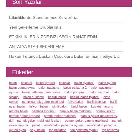
Son Yazılar
Etkinliklerde Standlarımızı Kurabiliriz.
Yeni Şekerleme Gruplarımız
ETKİNLİKLERİNİZDE BİZİ SEÇİN RAHAT EDİN .
ANTALYA STAR SEKERLEME
Hakan Tütüncü Başkan Çocuklara Balonlarımızı Hediye Etti
Etiketler
balon
balon al
balon fiyatları
balonlar
balon oyunları
balon oyunu
balon oyunu oyna
balon patlatma
balon patlatma 2
balon patlatma
oyunu
balon patlatma oyunu oyna
balon pompası
balon satın al
balon
siparişi
balon süsleme
baskılı balon
baskılı balon fiyatları
elma
şekeri
ev tipi pamuk şeker makinesi
folyo balon
harfli balonlar
harfli
uçan balon
helyum balon
isimli balon
kalpli balon
kuvvet macunu
metalik balon
osmanlı macunu
pamuk helva makinası
pamuk şeker
pamuk şeker arabası
pamuk şeker makinesi
pamuk şeker makinesi ev
tipi
pamuk şeker makinesi fiyatları
pamuk şeker yapma makinesi
pamuk
şeker yapımı
patlat
renkli balon patlatma oyunu
renkli balon patlatma
oyunu oyna
sayı balon
top patlatma
top patlatma oyunu
top patlatma