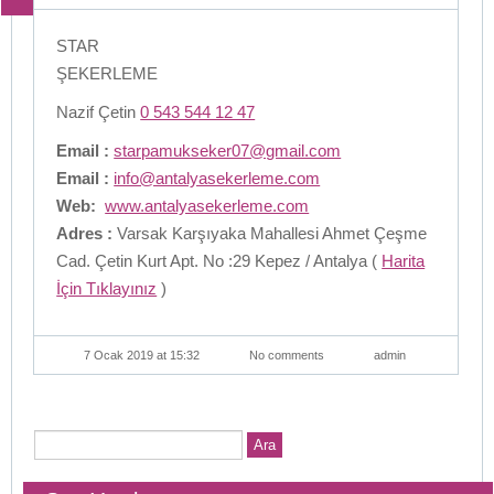
STAR
ŞEKERLEME
Nazif Çetin
0 543 544 12 47
Email :
starpamukseker07@gmail.com
Email :
info@antalyasekerleme.com
Web:
www.antalyasekerleme.com
Adres :
Varsak Karşıyaka Mahallesi Ahmet Çeşme
Cad. Çetin Kurt Apt. No :29 Kepez / Antalya (
Harita
İçin Tıklayınız
)
7 Ocak 2019 at 15:32
No comments
admin