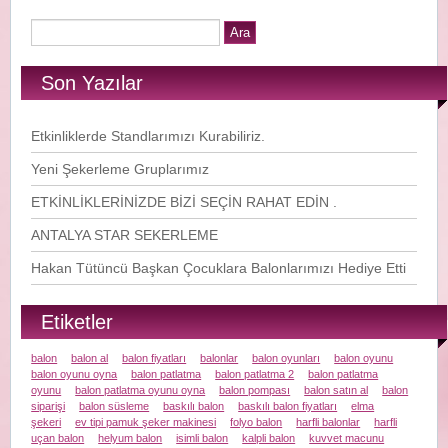
Son Yazılar
Etkinliklerde Standlarımızı Kurabiliriz.
Yeni Şekerleme Gruplarımız
ETKİNLİKLERİNİZDE BİZİ SEÇİN RAHAT EDİN .
ANTALYA STAR SEKERLEME
Hakan Tütüncü Başkan Çocuklara Balonlarımızı Hediye Etti
Etiketler
balon
balon al
balon fiyatları
balonlar
balon oyunları
balon oyunu
balon oyunu oyna
balon patlatma
balon patlatma 2
balon patlatma
oyunu
balon patlatma oyunu oyna
balon pompası
balon satın al
balon
siparişi
balon süsleme
baskılı balon
baskılı balon fiyatları
elma
şekeri
ev tipi pamuk şeker makinesi
folyo balon
harfli balonlar
harfli
uçan balon
helyum balon
isimli balon
kalpli balon
kuvvet macunu