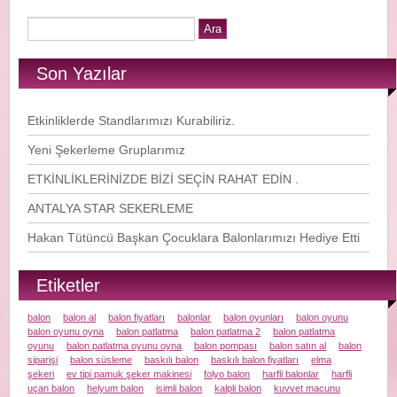
Son Yazılar
Etkinliklerde Standlarımızı Kurabiliriz.
Yeni Şekerleme Gruplarımız
ETKİNLİKLERİNİZDE BİZİ SEÇİN RAHAT EDİN .
ANTALYA STAR SEKERLEME
Hakan Tütüncü Başkan Çocuklara Balonlarımızı Hediye Etti
Etiketler
balon
balon al
balon fiyatları
balonlar
balon oyunları
balon oyunu
balon oyunu oyna
balon patlatma
balon patlatma 2
balon patlatma
oyunu
balon patlatma oyunu oyna
balon pompası
balon satın al
balon
siparişi
balon süsleme
baskılı balon
baskılı balon fiyatları
elma
şekeri
ev tipi pamuk şeker makinesi
folyo balon
harfli balonlar
harfli
uçan balon
helyum balon
isimli balon
kalpli balon
kuvvet macunu