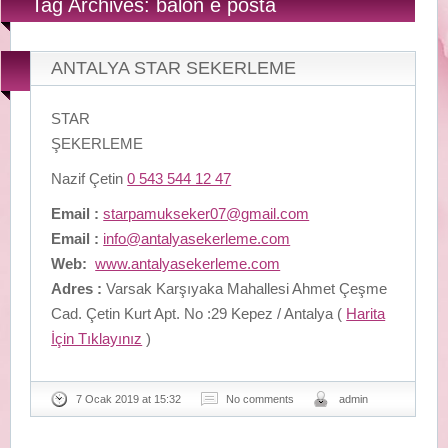
Tag Archives: balon e posta
ANTALYA STAR SEKERLEME
STAR
ŞEKERLEME
Nazif Çetin
0 543 544 12 47
Email :
starpamukseker07@gmail.com
Email :
info@antalyasekerleme.com
Web:
www.antalyasekerleme.com
Adres :
Varsak Karşıyaka Mahallesi Ahmet Çeşme
Cad. Çetin Kurt Apt. No :29 Kepez / Antalya (
Harita
İçin Tıklayınız
)
7 Ocak 2019 at 15:32
No comments
admin