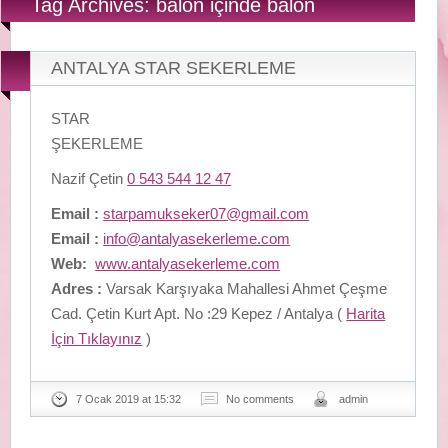
Tag Archives: balon içinde balon
ANTALYA STAR SEKERLEME
STAR
ŞEKERLEME
Nazif Çetin
0 543 544 12 47
Email :
starpamukseker07@gmail.com
Email :
info@antalyasekerleme.com
Web:
www.antalyasekerleme.com
Adres :
Varsak Karşıyaka Mahallesi Ahmet Çeşme
Cad. Çetin Kurt Apt. No :29 Kepez / Antalya (
Harita
İçin Tıklayınız
)
7 Ocak 2019 at 15:32
No comments
admin