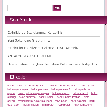
Son Yazılar
Etkinliklerde Standlarımızı Kurabiliriz.
Yeni Şekerleme Gruplarımız
ETKİNLİKLERİNİZDE BİZİ SEÇİN RAHAT EDİN .
ANTALYA STAR SEKERLEME
Hakan Tütüncü Başkan Çocuklara Balonlarımızı Hediye Etti
Etiketler
balon
balon al
balon fiyatları
balonlar
balon oyunları
balon oyunu
balon oyunu oyna
balon patlatma
balon patlatma 2
balon patlatma
oyunu
balon patlatma oyunu oyna
balon pompası
balon satın al
balon
siparişi
balon süsleme
baskılı balon
baskılı balon fiyatları
elma
şekeri
ev tipi pamuk şeker makinesi
folyo balon
harfli balonlar
harfli
uçan balon
helyum balon
isimli balon
kalpli balon
kuvvet macunu