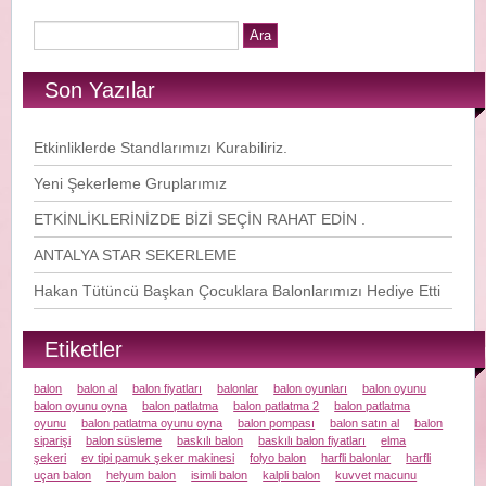
Son Yazılar
Etkinliklerde Standlarımızı Kurabiliriz.
Yeni Şekerleme Gruplarımız
ETKİNLİKLERİNİZDE BİZİ SEÇİN RAHAT EDİN .
ANTALYA STAR SEKERLEME
Hakan Tütüncü Başkan Çocuklara Balonlarımızı Hediye Etti
Etiketler
balon
balon al
balon fiyatları
balonlar
balon oyunları
balon oyunu
balon oyunu oyna
balon patlatma
balon patlatma 2
balon patlatma
oyunu
balon patlatma oyunu oyna
balon pompası
balon satın al
balon
siparişi
balon süsleme
baskılı balon
baskılı balon fiyatları
elma
şekeri
ev tipi pamuk şeker makinesi
folyo balon
harfli balonlar
harfli
uçan balon
helyum balon
isimli balon
kalpli balon
kuvvet macunu