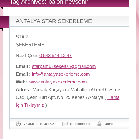
Tag Archives: balon nevsehir
ANTALYA STAR SEKERLEME
STAR
ŞEKERLEME
Nazif Çetin
0 543 544 12 47
Email :
starpamukseker07@gmail.com
Email :
info@antalyasekerleme.com
Web:
www.antalyasekerleme.com
Adres :
Varsak Karşıyaka Mahallesi Ahmet Çeşme
Cad. Çetin Kurt Apt. No :29 Kepez / Antalya (
Harita
İçin Tıklayınız
)
7 Ocak 2019 at 15:32
No comments
admin