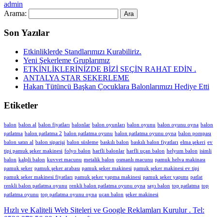
admin
Arama:
Son Yazılar
Etkinliklerde Standlarımızı Kurabiliriz.
Yeni Şekerleme Gruplarımız
ETKİNLİKLERİNİZDE BİZİ SEÇİN RAHAT EDİN .
ANTALYA STAR SEKERLEME
Hakan Tütüncü Başkan Çocuklara Balonlarımızı Hediye Etti
Etiketler
balon
balon al
balon fiyatları
balonlar
balon oyunları
balon oyunu
balon oyunu oyna
balon
patlatma
balon patlatma 2
balon patlatma oyunu
balon patlatma oyunu oyna
balon pompası
balon satın al
balon siparişi
balon süsleme
baskılı balon
baskılı balon fiyatları
elma şekeri
ev
tipi pamuk şeker makinesi
folyo balon
harfli balonlar
harfli uçan balon
helyum balon
isimli
balon
kalpli balon
kuvvet macunu
metalik balon
osmanlı macunu
pamuk helva makinası
pamuk şeker
pamuk şeker arabası
pamuk şeker makinesi
pamuk şeker makinesi ev tipi
pamuk şeker makinesi fiyatları
pamuk şeker yapma makinesi
pamuk şeker yapımı
patlat
renkli balon patlatma oyunu
renkli balon patlatma oyunu oyna
sayı balon
top patlatma
top
patlatma oyunu
top patlatma oyunu oyna
uçan balon
şeker makinesi
Hızlı ve Kaliteli Web Siteleri ve Google Reklamları Kurulur . Tel: