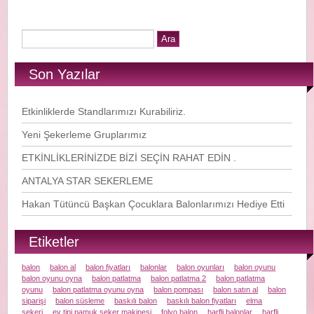
Son Yazılar
Etkinliklerde Standlarımızı Kurabiliriz.
Yeni Şekerleme Gruplarımız
ETKİNLİKLERİNİZDE BİZİ SEÇİN RAHAT EDİN .
ANTALYA STAR SEKERLEME
Hakan Tütüncü Başkan Çocuklara Balonlarımızı Hediye Etti
Etiketler
balon
balon al
balon fiyatları
balonlar
balon oyunları
balon oyunu
balon oyunu oyna
balon patlatma
balon patlatma 2
balon patlatma
oyunu
balon patlatma oyunu oyna
balon pompası
balon satın al
balon
siparişi
balon süsleme
baskılı balon
baskılı balon fiyatları
elma
şekeri
ev tipi pamuk şeker makinesi
folyo balon
harfli balonlar
harfli