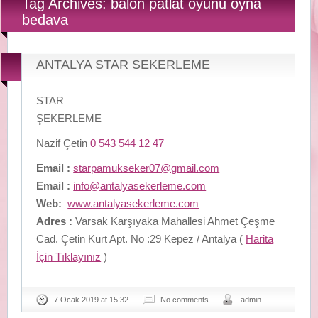
Tag Archives: balon patlat oyunu oyna
bedava
ANTALYA STAR SEKERLEME
STAR
ŞEKERLEME
Nazif Çetin
0 543 544 12 47
Email :
starpamukseker07@gmail.com
Email :
info@antalyasekerleme.com
Web:
www.antalyasekerleme.com
Adres :
Varsak Karşıyaka Mahallesi Ahmet Çeşme
Cad. Çetin Kurt Apt. No :29 Kepez / Antalya (
Harita
İçin Tıklayınız
)
7 Ocak 2019 at 15:32
No comments
admin