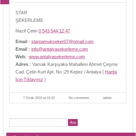
STAR
ŞEKERLEME
Nazif Çetin
0 543 544 12 47
Email :
starpamukseker07@gmail.com
Email :
info@antalyasekerleme.com
Web:
www.antalyasekerleme.com
Adres :
Varsak Karşıyaka Mahallesi Ahmet Çeşme
Cad. Çetin Kurt Apt. No :29 Kepez / Antalya (
Harita
İçin Tıklayınız
)
7 Ocak 2019 at 15:32
No comments
admin