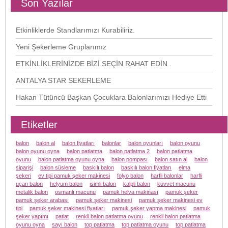
Son Yazılar
Etkinliklerde Standlarımızı Kurabiliriz.
Yeni Şekerleme Gruplarımız
ETKİNLİKLERİNİZDE BİZİ SEÇİN RAHAT EDİN .
ANTALYA STAR SEKERLEME
Hakan Tütüncü Başkan Çocuklara Balonlarımızı Hediye Etti
Etiketler
balon
balon al
balon fiyatları
balonlar
balon oyunları
balon oyunu
balon oyunu oyna
balon patlatma
balon patlatma 2
balon patlatma
oyunu
balon patlatma oyunu oyna
balon pompası
balon satın al
balon
siparişi
balon süsleme
baskılı balon
baskılı balon fiyatları
elma
şekeri
ev tipi pamuk şeker makinesi
folyo balon
harfli balonlar
harfli
uçan balon
helyum balon
isimli balon
kalpli balon
kuvvet macunu
metalik balon
osmanlı macunu
pamuk helva makinası
pamuk şeker
pamuk şeker arabası
pamuk şeker makinesi
pamuk şeker makinesi ev
tipi
pamuk şeker makinesi fiyatları
pamuk şeker yapma makinesi
pamuk
şeker yapımı
patlat
renkli balon patlatma oyunu
renkli balon patlatma
oyunu oyna
sayı balon
top patlatma
top patlatma oyunu
top patlatma