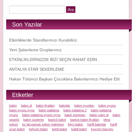
Son Yazılar
Etkinliklerde Standlarımızı Kurabiliriz.
Yeni Şekerleme Gruplarımız
ETKİNLİKLERİNİZDE BİZİ SEÇİN RAHAT EDİN .
ANTALYA STAR SEKERLEME
Hakan Tütüncü Başkan Çocuklara Balonlarımızı Hediye Etti
Etiketler
balon
balon al
balon fiyatları
balonlar
balon oyunları
balon oyunu
balon oyunu oyna
balon patlatma
balon patlatma 2
balon patlatma
oyunu
balon patlatma oyunu oyna
balon pompası
balon satın al
balon
siparişi
balon süsleme
baskılı balon
baskılı balon fiyatları
elma
şekeri
ev tipi pamuk şeker makinesi
folyo balon
harfli balonlar
harfli
uçan balon
helyum balon
isimli balon
kalpli balon
kuvvet macunu