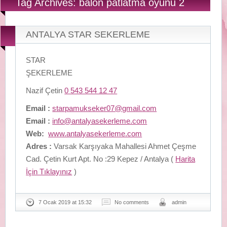
Tag Archives: balon patlatma oyunu 2
ANTALYA STAR SEKERLEME
STAR
ŞEKERLEME
Nazif Çetin
0 543 544 12 47
Email :
starpamukseker07@gmail.com
Email :
info@antalyasekerleme.com
Web:
www.antalyasekerleme.com
Adres :
Varsak Karşıyaka Mahallesi Ahmet Çeşme
Cad. Çetin Kurt Apt. No :29 Kepez / Antalya (
Harita
İçin Tıklayınız
)
7 Ocak 2019 at 15:32
No comments
admin