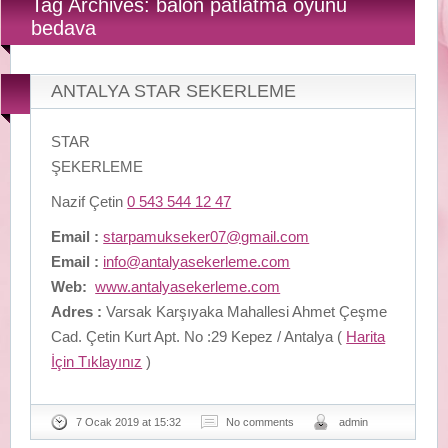
Tag Archives: balon patlatma oyunu
bedava
ANTALYA STAR SEKERLEME
STAR
ŞEKERLEME
Nazif Çetin
0 543 544 12 47
Email :
starpamukseker07@gmail.com
Email :
info@antalyasekerleme.com
Web:
www.antalyasekerleme.com
Adres :
Varsak Karşıyaka Mahallesi Ahmet Çeşme
Cad. Çetin Kurt Apt. No :29 Kepez / Antalya (
Harita
İçin Tıklayınız
)
7 Ocak 2019 at 15:32
No comments
admin