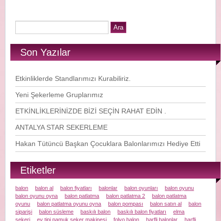
Son Yazılar
Etkinliklerde Standlarımızı Kurabiliriz.
Yeni Şekerleme Gruplarımız
ETKİNLİKLERİNİZDE BİZİ SEÇİN RAHAT EDİN .
ANTALYA STAR SEKERLEME
Hakan Tütüncü Başkan Çocuklara Balonlarımızı Hediye Etti
Etiketler
balon
balon al
balon fiyatları
balonlar
balon oyunları
balon oyunu
balon oyunu oyna
balon patlatma
balon patlatma 2
balon patlatma
oyunu
balon patlatma oyunu oyna
balon pompası
balon satın al
balon
siparişi
balon süsleme
baskılı balon
baskılı balon fiyatları
elma
şekeri
ev tipi pamuk şeker makinesi
folyo balon
harfli balonlar
harfli