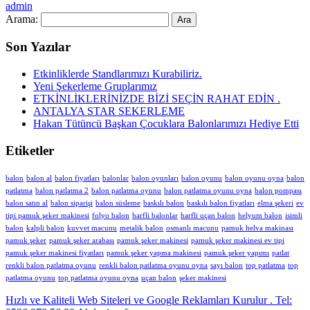
admin
Arama:
Son Yazılar
Etkinliklerde Standlarımızı Kurabiliriz.
Yeni Şekerleme Gruplarımız
ETKİNLİKLERİNİZDE BİZİ SEÇİN RAHAT EDİN .
ANTALYA STAR SEKERLEME
Hakan Tütüncü Başkan Çocuklara Balonlarımızı Hediye Etti
Etiketler
balon
balon al
balon fiyatları
balonlar
balon oyunları
balon oyunu
balon oyunu oyna
balon
patlatma
balon patlatma 2
balon patlatma oyunu
balon patlatma oyunu oyna
balon pompası
balon satın al
balon siparişi
balon süsleme
baskılı balon
baskılı balon fiyatları
elma şekeri
ev
tipi pamuk şeker makinesi
folyo balon
harfli balonlar
harfli uçan balon
helyum balon
isimli
balon
kalpli balon
kuvvet macunu
metalik balon
osmanlı macunu
pamuk helva makinası
pamuk şeker
pamuk şeker arabası
pamuk şeker makinesi
pamuk şeker makinesi ev tipi
pamuk şeker makinesi fiyatları
pamuk şeker yapma makinesi
pamuk şeker yapımı
patlat
renkli balon patlatma oyunu
renkli balon patlatma oyunu oyna
sayı balon
top patlatma
top
patlatma oyunu
top patlatma oyunu oyna
uçan balon
şeker makinesi
Hızlı ve Kaliteli Web Siteleri ve Google Reklamları Kurulur . Tel: