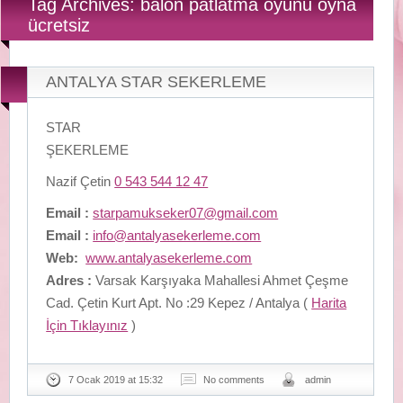
Tag Archives: balon patlatma oyunu oyna
ücretsiz
ANTALYA STAR SEKERLEME
STAR
ŞEKERLEME
Nazif Çetin
0 543 544 12 47
Email :
starpamukseker07@gmail.com
Email :
info@antalyasekerleme.com
Web:
www.antalyasekerleme.com
Adres :
Varsak Karşıyaka Mahallesi Ahmet Çeşme
Cad. Çetin Kurt Apt. No :29 Kepez / Antalya (
Harita
İçin Tıklayınız
)
7 Ocak 2019 at 15:32
No comments
admin