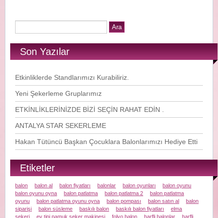
Son Yazılar
Etkinliklerde Standlarımızı Kurabiliriz.
Yeni Şekerleme Gruplarımız
ETKİNLİKLERİNİZDE BİZİ SEÇİN RAHAT EDİN .
ANTALYA STAR SEKERLEME
Hakan Tütüncü Başkan Çocuklara Balonlarımızı Hediye Etti
Etiketler
balon
balon al
balon fiyatları
balonlar
balon oyunları
balon oyunu
balon oyunu oyna
balon patlatma
balon patlatma 2
balon patlatma
oyunu
balon patlatma oyunu oyna
balon pompası
balon satın al
balon
siparişi
balon süsleme
baskılı balon
baskılı balon fiyatları
elma
şekeri
ev tipi pamuk şeker makinesi
folyo balon
harfli balonlar
harfli