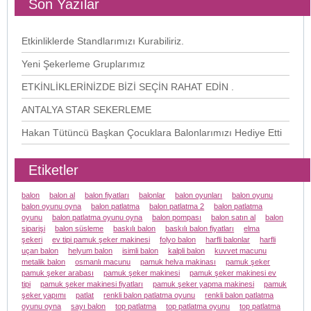
Son Yazılar
Etkinliklerde Standlarımızı Kurabiliriz.
Yeni Şekerleme Gruplarımız
ETKİNLİKLERİNİZDE BİZİ SEÇİN RAHAT EDİN .
ANTALYA STAR SEKERLEME
Hakan Tütüncü Başkan Çocuklara Balonlarımızı Hediye Etti
Etiketler
balon
balon al
balon fiyatları
balonlar
balon oyunları
balon oyunu
balon oyunu oyna
balon patlatma
balon patlatma 2
balon patlatma
oyunu
balon patlatma oyunu oyna
balon pompası
balon satın al
balon
siparişi
balon süsleme
baskılı balon
baskılı balon fiyatları
elma
şekeri
ev tipi pamuk şeker makinesi
folyo balon
harfli balonlar
harfli
uçan balon
helyum balon
isimli balon
kalpli balon
kuvvet macunu
metalik balon
osmanlı macunu
pamuk helva makinası
pamuk şeker
pamuk şeker arabası
pamuk şeker makinesi
pamuk şeker makinesi ev
tipi
pamuk şeker makinesi fiyatları
pamuk şeker yapma makinesi
pamuk
şeker yapımı
patlat
renkli balon patlatma oyunu
renkli balon patlatma
oyunu oyna
sayı balon
top patlatma
top patlatma oyunu
top patlatma