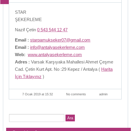
STAR
ŞEKERLEME
Nazif Çetin
0 543 544 12 47
Email :
starpamukseker07@gmail.com
Email :
info@antalyasekerleme.com
Web:
www.antalyasekerleme.com
Adres :
Varsak Karşıyaka Mahallesi Ahmet Çeşme
Cad. Çetin Kurt Apt. No :29 Kepez / Antalya (
Harita
İçin Tıklayınız
)
7 Ocak 2019 at 15:32
No comments
admin