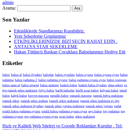
admin
Arama:
Son Yazılar
Etkinliklerde Standlarımızı Kurabiliriz.
Yeni Şekerleme Gruplarımız
ETKİNLİKLERİNİZDE BİZİ SEÇİN RAHAT EDİN .
ANTALYA STAR SEKERLEME
Hakan Tütüncü Başkan Çocuklara Balonlarımızı Hediye Etti
Etiketler
balon
balon al
balon fiyatları
balonlar
balon oyunları
balon oyunu
balon oyunu oyna
balon
patlatma
balon patlatma 2
balon patlatma oyunu
balon patlatma oyunu oyna
balon pompası
balon satın al
balon siparişi
balon süsleme
baskılı balon
baskılı balon fiyatları
elma şekeri
ev
tipi pamuk şeker makinesi
folyo balon
harfli balonlar
harfli uçan balon
helyum balon
isimli
balon
kalpli balon
kuvvet macunu
metalik balon
osmanlı macunu
pamuk helva makinası
pamuk şeker
pamuk şeker arabası
pamuk şeker makinesi
pamuk şeker makinesi ev tipi
pamuk şeker makinesi fiyatları
pamuk şeker yapma makinesi
pamuk şeker yapımı
patlat
renkli balon patlatma oyunu
renkli balon patlatma oyunu oyna
sayı balon
top patlatma
top
patlatma oyunu
top patlatma oyunu oyna
uçan balon
şeker makinesi
Hızlı ve Kaliteli Web Siteleri ve Google Reklamları Kurulur . Tel: