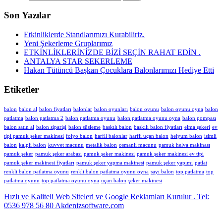
Son Yazılar
Etkinliklerde Standlarımızı Kurabiliriz.
Yeni Şekerleme Gruplarımız
ETKİNLİKLERİNİZDE BİZİ SEÇİN RAHAT EDİN .
ANTALYA STAR SEKERLEME
Hakan Tütüncü Başkan Çocuklara Balonlarımızı Hediye Etti
Etiketler
balon
balon al
balon fiyatları
balonlar
balon oyunları
balon oyunu
balon oyunu oyna
balon
patlatma
balon patlatma 2
balon patlatma oyunu
balon patlatma oyunu oyna
balon pompası
balon satın al
balon siparişi
balon süsleme
baskılı balon
baskılı balon fiyatları
elma şekeri
ev
tipi pamuk şeker makinesi
folyo balon
harfli balonlar
harfli uçan balon
helyum balon
isimli
balon
kalpli balon
kuvvet macunu
metalik balon
osmanlı macunu
pamuk helva makinası
pamuk şeker
pamuk şeker arabası
pamuk şeker makinesi
pamuk şeker makinesi ev tipi
pamuk şeker makinesi fiyatları
pamuk şeker yapma makinesi
pamuk şeker yapımı
patlat
renkli balon patlatma oyunu
renkli balon patlatma oyunu oyna
sayı balon
top patlatma
top
patlatma oyunu
top patlatma oyunu oyna
uçan balon
şeker makinesi
Hızlı ve Kaliteli Web Siteleri ve Google Reklamları Kurulur . Tel:
0536 978 56 80 Akdenizsoftware.com