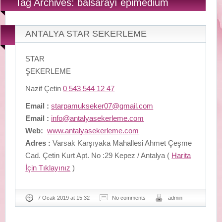
Tag Archives: balsarayı epimedium
ANTALYA STAR SEKERLEME
STAR
ŞEKERLEME
Nazif Çetin
0 543 544 12 47
Email :
starpamukseker07@gmail.com
Email :
info@antalyasekerleme.com
Web:
www.antalyasekerleme.com
Adres :
Varsak Karşıyaka Mahallesi Ahmet Çeşme
Cad. Çetin Kurt Apt. No :29 Kepez / Antalya (
Harita
İçin Tıklayınız
)
7 Ocak 2019 at 15:32
No comments
admin