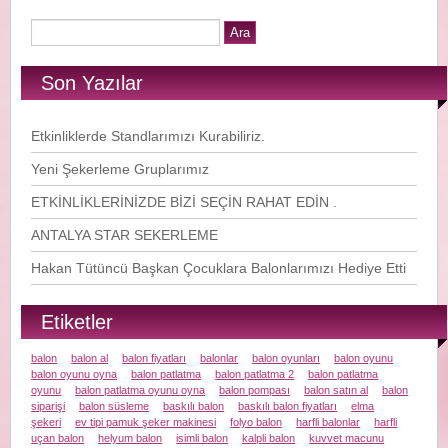
Son Yazılar
Etkinliklerde Standlarımızı Kurabiliriz.
Yeni Şekerleme Gruplarımız
ETKİNLİKLERİNİZDE BİZİ SEÇİN RAHAT EDİN .
ANTALYA STAR SEKERLEME
Hakan Tütüncü Başkan Çocuklara Balonlarımızı Hediye Etti
Etiketler
balon
balon al
balon fiyatları
balonlar
balon oyunları
balon oyunu
balon oyunu oyna
balon patlatma
balon patlatma 2
balon patlatma
oyunu
balon patlatma oyunu oyna
balon pompası
balon satın al
balon
siparişi
balon süsleme
baskılı balon
baskılı balon fiyatları
elma
şekeri
ev tipi pamuk şeker makinesi
folyo balon
harfli balonlar
harfli
uçan balon
helyum balon
isimli balon
kalpli balon
kuvvet macunu