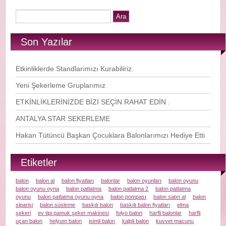
Son Yazılar
Etkinliklerde Standlarımızı Kurabiliriz.
Yeni Şekerleme Gruplarımız
ETKİNLİKLERİNİZDE BİZİ SEÇİN RAHAT EDİN .
ANTALYA STAR SEKERLEME
Hakan Tütüncü Başkan Çocuklara Balonlarımızı Hediye Etti
Etiketler
balon
balon al
balon fiyatları
balonlar
balon oyunları
balon oyunu
balon oyunu oyna
balon patlatma
balon patlatma 2
balon patlatma
oyunu
balon patlatma oyunu oyna
balon pompası
balon satın al
balon
siparişi
balon süsleme
baskılı balon
baskılı balon fiyatları
elma
şekeri
ev tipi pamuk şeker makinesi
folyo balon
harfli balonlar
harfli
uçan balon
helyum balon
isimli balon
kalpli balon
kuvvet macunu