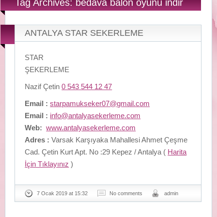
Tag Archives: bedava balon oyunu indir
ANTALYA STAR SEKERLEME
STAR
ŞEKERLEME
Nazif Çetin
0 543 544 12 47
Email :
starpamukseker07@gmail.com
Email :
info@antalyasekerleme.com
Web:
www.antalyasekerleme.com
Adres :
Varsak Karşıyaka Mahallesi Ahmet Çeşme
Cad. Çetin Kurt Apt. No :29 Kepez / Antalya (
Harita
İçin Tıklayınız
)
7 Ocak 2019 at 15:32
No comments
admin