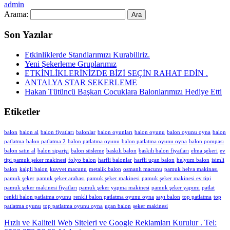
admin
Arama:
Son Yazılar
Etkinliklerde Standlarımızı Kurabiliriz.
Yeni Şekerleme Gruplarımız
ETKİNLİKLERİNİZDE BİZİ SEÇİN RAHAT EDİN .
ANTALYA STAR SEKERLEME
Hakan Tütüncü Başkan Çocuklara Balonlarımızı Hediye Etti
Etiketler
balon
balon al
balon fiyatları
balonlar
balon oyunları
balon oyunu
balon oyunu oyna
balon
patlatma
balon patlatma 2
balon patlatma oyunu
balon patlatma oyunu oyna
balon pompası
balon satın al
balon siparişi
balon süsleme
baskılı balon
baskılı balon fiyatları
elma şekeri
ev
tipi pamuk şeker makinesi
folyo balon
harfli balonlar
harfli uçan balon
helyum balon
isimli
balon
kalpli balon
kuvvet macunu
metalik balon
osmanlı macunu
pamuk helva makinası
pamuk şeker
pamuk şeker arabası
pamuk şeker makinesi
pamuk şeker makinesi ev tipi
pamuk şeker makinesi fiyatları
pamuk şeker yapma makinesi
pamuk şeker yapımı
patlat
renkli balon patlatma oyunu
renkli balon patlatma oyunu oyna
sayı balon
top patlatma
top
patlatma oyunu
top patlatma oyunu oyna
uçan balon
şeker makinesi
Hızlı ve Kaliteli Web Siteleri ve Google Reklamları Kurulur . Tel: