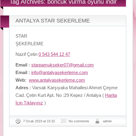
Tag Archives: boncuk vurma oyunu indir
ANTALYA STAR SEKERLEME
STAR
ŞEKERLEME
Nazif Çetin
0 543 544 12 47
Email :
starpamukseker07@gmail.com
Email :
info@antalyasekerleme.com
Web:
www.antalyasekerleme.com
Adres :
Varsak Karşıyaka Mahallesi Ahmet Çeşme
Cad. Çetin Kurt Apt. No :29 Kepez / Antalya (
Harita
İçin Tıklayınız
)
7 Ocak 2019 at 15:32
No comments
admin