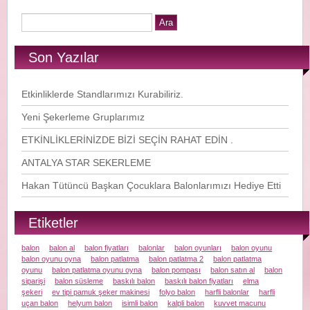
Son Yazılar
Etkinliklerde Standlarımızı Kurabiliriz.
Yeni Şekerleme Gruplarımız
ETKİNLİKLERİNİZDE BİZİ SEÇİN RAHAT EDİN .
ANTALYA STAR SEKERLEME
Hakan Tütüncü Başkan Çocuklara Balonlarımızı Hediye Etti
Etiketler
balon
balon al
balon fiyatları
balonlar
balon oyunları
balon oyunu
balon oyunu oyna
balon patlatma
balon patlatma 2
balon patlatma
oyunu
balon patlatma oyunu oyna
balon pompası
balon satın al
balon
siparişi
balon süsleme
baskılı balon
baskılı balon fiyatları
elma
şekeri
ev tipi pamuk şeker makinesi
folyo balon
harfli balonlar
harfli
uçan balon
helyum balon
isimli balon
kalpli balon
kuvvet macunu