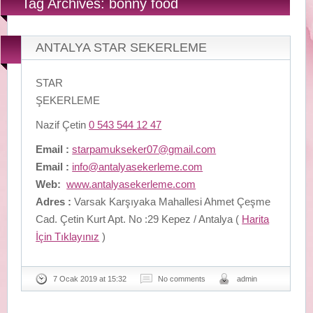
Tag Archives: bonny food
ANTALYA STAR SEKERLEME
STAR
ŞEKERLEME
Nazif Çetin
0 543 544 12 47
Email :
starpamukseker07@gmail.com
Email :
info@antalyasekerleme.com
Web:
www.antalyasekerleme.com
Adres :
Varsak Karşıyaka Mahallesi Ahmet Çeşme
Cad. Çetin Kurt Apt. No :29 Kepez / Antalya (
Harita
İçin Tıklayınız
)
7 Ocak 2019 at 15:32
No comments
admin