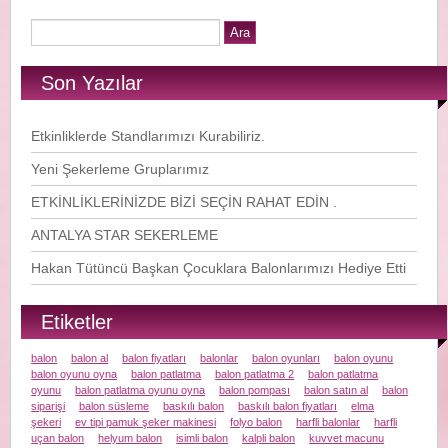
Son Yazılar
Etkinliklerde Standlarımızı Kurabiliriz.
Yeni Şekerleme Gruplarımız
ETKİNLİKLERİNİZDE BİZİ SEÇİN RAHAT EDİN .
ANTALYA STAR SEKERLEME
Hakan Tütüncü Başkan Çocuklara Balonlarımızı Hediye Etti
Etiketler
balon
balon al
balon fiyatları
balonlar
balon oyunları
balon oyunu
balon oyunu oyna
balon patlatma
balon patlatma 2
balon patlatma
oyunu
balon patlatma oyunu oyna
balon pompası
balon satın al
balon
siparişi
balon süsleme
baskılı balon
baskılı balon fiyatları
elma
şekeri
ev tipi pamuk şeker makinesi
folyo balon
harfli balonlar
harfli
uçan balon
helyum balon
isimli balon
kalpli balon
kuvvet macunu