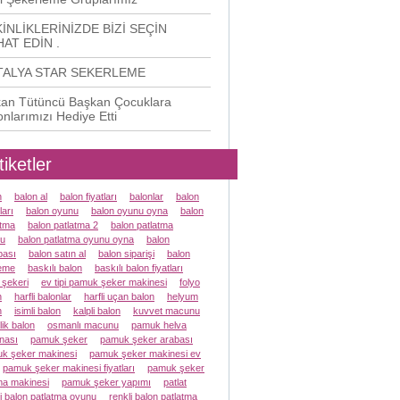
İNLİKLERİNİZDE BİZİ SEÇİN
AT EDİN .
TALYA STAR SEKERLEME
an Tütüncü Başkan Çocuklara
onlarımızı Hediye Etti
tiketler
n
balon al
balon fiyatları
balonlar
balon
ları
balon oyunu
balon oyunu oyna
balon
atma
balon patlatma 2
balon patlatma
u
balon patlatma oyunu oyna
balon
ası
balon satın al
balon siparişi
balon
eme
baskılı balon
baskılı balon fiyatları
 şekeri
ev tipi pamuk şeker makinesi
folyo
n
harfli balonlar
harfli uçan balon
helyum
n
isimli balon
kalpli balon
kuvvet macunu
lik balon
osmanlı macunu
pamuk helva
nası
pamuk şeker
pamuk şeker arabası
k şeker makinesi
pamuk şeker makinesi ev
pamuk şeker makinesi fiyatları
pamuk şeker
a makinesi
pamuk şeker yapımı
patlat
li balon patlatma oyunu
renkli balon patlatma