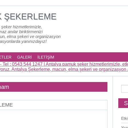
K ŞEKERLEME
 şeker hizmetlerimizle,
lmaz anılar biriktirmenizi
un, elma şekeri ve organizasyon
zasyonlarda yanınızdayız!
ETLER
GALERİ
İLETİŞİM
lmam
S
RLEME
Etki
Yen