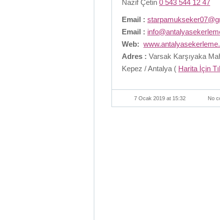
Nazif Çetin
0 543 544 12 47
Email :
starpamukseker07@g
Email :
info@antalyasekerle
Web:
www.antalyasekerleme
Adres :
Varsak Karşıyaka Maha
Kepez / Antalya (
Harita İçin T
7 Ocak 2019 at 15:32
No c