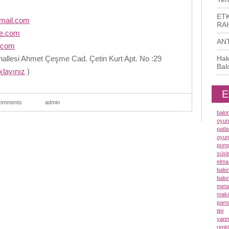
ETK
mail.com
RAH
me.com
AN
.com
llesi Ahmet Çeşme Cad. Çetin Kurt Apt. No :29
Hak
Bal
ıklayınız
)
E
omments
admin
balo
oyun
patl
oyun
pomp
süsl
elma
balo
balo
meta
maki
pamu
tipi
yapm
renk