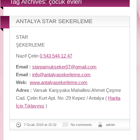
Tag Archives: çocuk evleri
ANTALYA STAR SEKERLEME
STAR
ŞEKERLEME
Nazif Çetin
0 543 544 12 47
Email :
starpamukseker07@gmail.com
Email :
info@antalyasekerleme.com
Web:
www.antalyasekerleme.com
Adres :
Varsak Karşıyaka Mahallesi Ahmet Çeşme
Cad. Çetin Kurt Apt. No :29 Kepez / Antalya (
Harita
İçin Tıklayınız
)
7 Ocak 2019 at 15:32
No comments
admin