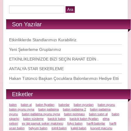
Son Yazılar
Etkinliklerde Standlarımızı Kurabiliriz.
Yeni Şekerleme Gruplarımız
ETKİNLİKLERİNİZDE BİZİ SEÇİN RAHAT EDİN .
ANTALYA STAR SEKERLEME
Hakan Tütüncü Başkan Çocuklara Balonlarımızı Hediye Etti
Etiketler
balon
balon al
balon fiyatları
balonlar
balon oyunları
balon oyunu
balon oyunu oyna
balon patlatma
balon patlatma 2
balon patlatma
oyunu
balon patlatma oyunu oyna
balon pompası
balon satın al
balon
siparişi
balon süsleme
baskılı balon
baskılı balon fiyatları
elma
şekeri
ev tipi pamuk şeker makinesi
folyo balon
harfli balonlar
harfli
uçan balon
helyum balon
isimli balon
kalpli balon
kuvvet macunu