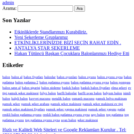
admin
Arama:
Son Yazılar
Etkinliklerde Standlarımızı Kurabiliriz.
Yeni Şekerleme Gruplarımız
ETKİNLİKLERİNİZDE BİZİ SEÇİN RAHAT EDİN .
ANTALYA STAR SEKERLEME
Hakan Tütüncü Başkan Çocuklara Balonlarımızı Hediye Etti
Etiketler
balon
balon al
balon fiyatları
balonlar
balon oyunları
balon oyunu
balon oyunu oyna
balon
patlatma
balon patlatma 2
balon patlatma oyunu
balon patlatma oyunu oyna
balon pompası
balon satın al
balon siparişi
balon süsleme
baskılı balon
baskılı balon fiyatları
elma şekeri
ev
tipi pamuk şeker makinesi
folyo balon
harfli balonlar
harfli uçan balon
helyum balon
isimli
balon
kalpli balon
kuvvet macunu
metalik balon
osmanlı macunu
pamuk helva makinası
pamuk şeker
pamuk şeker arabası
pamuk şeker makinesi
pamuk şeker makinesi ev tipi
pamuk şeker makinesi fiyatları
pamuk şeker yapma makinesi
pamuk şeker yapımı
patlat
renkli balon patlatma oyunu
renkli balon patlatma oyunu oyna
sayı balon
top patlatma
top
patlatma oyunu
top patlatma oyunu oyna
uçan balon
şeker makinesi
Hızlı ve Kaliteli Web Siteleri ve Google Reklamları Kurulur . Tel: