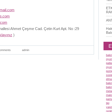
ETK
mail.com
RAH
me.com
AN
.com
llesi Ahmet Çeşme Cad. Çetin Kurt Apt. No :29
Hak
Bal
ıklayınız
)
E
omments
admin
balo
oyun
patl
oyun
pomp
süsl
elma
balo
balo
meta
maki
pamu
tipi
yapm
renk