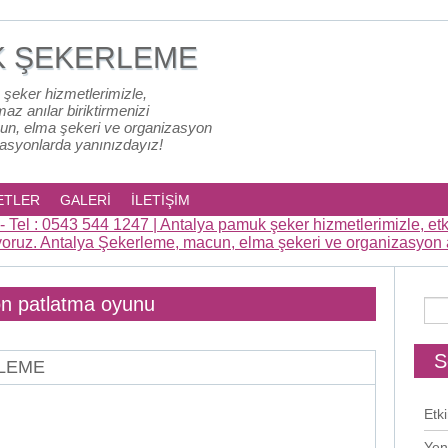
K ŞEKERLEME
 şeker hizmetlerimizle,
lmaz anılar biriktirmenizi
un, elma şekeri ve organizasyon
zasyonlarda yanınızdayız!
ETLER
GALERİ
İLETİŞİM
on patlatma oyunu
S
RLEME
Etki
Yen