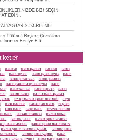
İNLİKLERİNİZDE BİZİ SEÇİN
AT EDİN .
TALYA STAR SEKERLEME
an Tütüncü Başkan Çocuklara
onlarımızı Hediye Etti
tiketler
n
balon al
balon fiyatları
balonlar
balon
ları
balon oyunu
balon oyunu oyna
balon
atma
balon patlatma 2
balon patlatma
u
balon patlatma oyunu oyna
balon
ası
balon satın al
balon siparişi
balon
eme
baskılı balon
baskılı balon fiyatları
 şekeri
ev tipi pamuk şeker makinesi
folyo
n
harfli balonlar
harfli uçan balon
helyum
n
isimli balon
kalpli balon
kuvvet macunu
lik balon
osmanlı macunu
pamuk helva
nası
pamuk şeker
pamuk şeker arabası
k şeker makinesi
pamuk şeker makinesi ev
pamuk şeker makinesi fiyatları
pamuk şeker
a makinesi
pamuk şeker yapımı
patlat
li balon patlatma oyunu
renkli balon patlatma