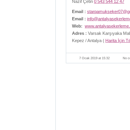
Nazif Çetin
0 543 544 12 47
Email :
starpamukseker07@g
Email :
info@antalyasekerle
Web:
www.antalyasekerleme
Adres :
Varsak Karşıyaka Maha
Kepez / Antalya (
Harita İçin T
7 Ocak 2019 at 15:32
No c