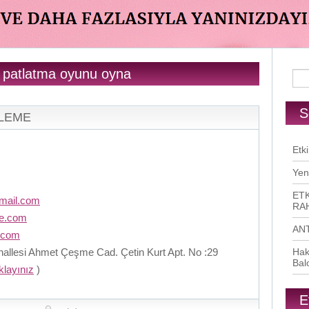
n patlatma oyunu oyna
S
RLEME
Etki
Yen
ETK
mail.com
RAH
me.com
AN
.com
llesi Ahmet Çeşme Cad. Çetin Kurt Apt. No :29
Hak
Bal
ıklayınız
)
E