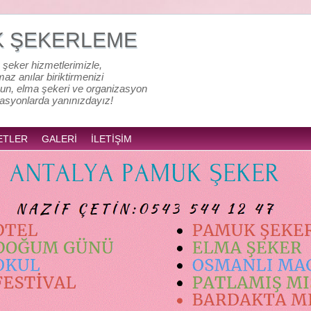
K ŞEKERLEME
 şeker hizmetlerimizle,
lmaz anılar biriktirmenizi
un, elma şekeri ve organizasyon
zasyonlarda yanınızdayız!
ETLER
GALERİ
İLETİŞİM