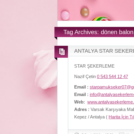
Tag Archives: dönen balo
ANTALYA STAR SEKE
STAR ŞEKERLEME
Nazif Çetin
0 543 544 12 47
Email :
starpamukseker07@g
Email :
info@antalyasekerle
Web:
www.antalyasekerleme
Adres :
Varsak Karşıyaka Maha
Kepez / Antalya (
Harita İçin T