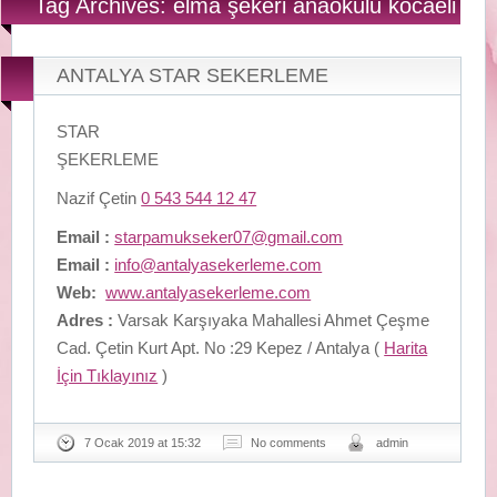
Tag Archives: elma şekeri anaokulu kocaeli
ANTALYA STAR SEKERLEME
STAR
ŞEKERLEME
Nazif Çetin
0 543 544 12 47
Email :
starpamukseker07@gmail.com
Email :
info@antalyasekerleme.com
Web:
www.antalyasekerleme.com
Adres :
Varsak Karşıyaka Mahallesi Ahmet Çeşme
Cad. Çetin Kurt Apt. No :29 Kepez / Antalya (
Harita
İçin Tıklayınız
)
7 Ocak 2019 at 15:32
No comments
admin