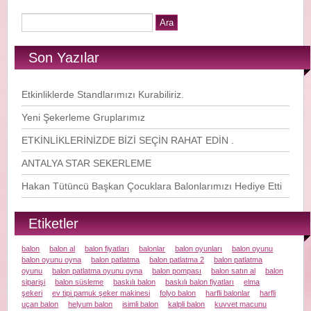
Son Yazılar
Etkinliklerde Standlarımızı Kurabiliriz.
Yeni Şekerleme Gruplarımız
ETKİNLİKLERİNİZDE BİZİ SEÇİN RAHAT EDİN .
ANTALYA STAR SEKERLEME
Hakan Tütüncü Başkan Çocuklara Balonlarımızı Hediye Etti
Etiketler
balon
balon al
balon fiyatları
balonlar
balon oyunları
balon oyunu
balon oyunu oyna
balon patlatma
balon patlatma 2
balon patlatma
oyunu
balon patlatma oyunu oyna
balon pompası
balon satın al
balon
siparişi
balon süsleme
baskılı balon
baskılı balon fiyatları
elma
şekeri
ev tipi pamuk şeker makinesi
folyo balon
harfli balonlar
harfli
uçan balon
helyum balon
isimli balon
kalpli balon
kuvvet macunu