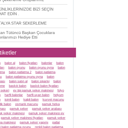
İNLİKLERİNİZDE BİZİ SEÇİN
AT EDİN .
TALYA STAR SEKERLEME
an Tütüncü Başkan Çocuklara
onlarımızı Hediye Etti
tiketler
n
balon al
balon fiyatları
balonlar
balon
ları
balon oyunu
balon oyunu oyna
balon
atma
balon patlatma 2
balon patlatma
u
balon patlatma oyunu oyna
balon
ası
balon satın al
balon siparişi
balon
eme
baskılı balon
baskılı balon fiyatları
 şekeri
ev tipi pamuk şeker makinesi
folyo
n
harfli balonlar
harfli uçan balon
helyum
n
isimli balon
kalpli balon
kuvvet macunu
lik balon
osmanlı macunu
pamuk helva
nası
pamuk şeker
pamuk şeker arabası
k şeker makinesi
pamuk şeker makinesi ev
pamuk şeker makinesi fiyatları
pamuk şeker
a makinesi
pamuk şeker yapımı
patlat
li balon patlatma oyunu
renkli balon patlatma