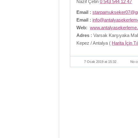
Nazif Çetin
0 543 544 12 47
Email :
starpamukseker07@g
Email :
info@antalyasekerle
Web:
www.antalyasekerleme
Adres :
Varsak Karşıyaka Maha
Kepez / Antalya (
Harita İçin T
7 Ocak 2019 at 15:32
No c