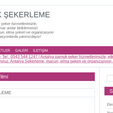
K ŞEKERLEME
 şeker hizmetlerimizle,
lmaz anılar biriktirmenizi
un, elma şekeri ve organizasyon
zasyonlarda yanınızdayız!
ETLER
GALERİ
İLETİŞİM
ilmi
S
RLEME
Etki
Yen