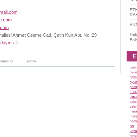
ETK
mail.com
RAH
me.com
AN
.com
llesi Ahmet Çeşme Cad. Çetin Kurt Apt. No :29
Hak
Bal
ıklayınız
)
E
omments
admin
balo
oyun
patl
oyun
pomp
süsl
elma
balo
balo
meta
maki
pamu
tipi
yapm
renk