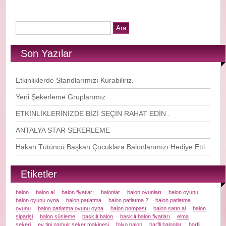
Son Yazılar
Etkinliklerde Standlarımızı Kurabiliriz.
Yeni Şekerleme Gruplarımız
ETKİNLİKLERİNİZDE BİZİ SEÇİN RAHAT EDİN .
ANTALYA STAR SEKERLEME
Hakan Tütüncü Başkan Çocuklara Balonlarımızı Hediye Etti
Etiketler
balon
balon al
balon fiyatları
balonlar
balon oyunları
balon oyunu
balon oyunu oyna
balon patlatma
balon patlatma 2
balon patlatma
oyunu
balon patlatma oyunu oyna
balon pompası
balon satın al
balon
siparişi
balon süsleme
baskılı balon
baskılı balon fiyatları
elma
şekeri
ev tipi pamuk şeker makinesi
folyo balon
harfli balonlar
harfli