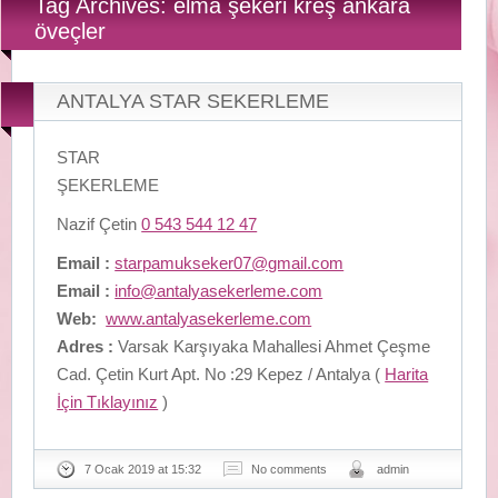
Tag Archives: elma şekeri kreş ankara
öveçler
ANTALYA STAR SEKERLEME
STAR
ŞEKERLEME
Nazif Çetin
0 543 544 12 47
Email :
starpamukseker07@gmail.com
Email :
info@antalyasekerleme.com
Web:
www.antalyasekerleme.com
Adres :
Varsak Karşıyaka Mahallesi Ahmet Çeşme
Cad. Çetin Kurt Apt. No :29 Kepez / Antalya (
Harita
İçin Tıklayınız
)
7 Ocak 2019 at 15:32
No comments
admin