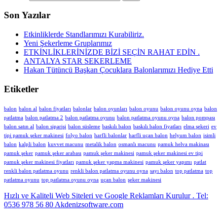
Son Yazılar
Etkinliklerde Standlarımızı Kurabiliriz.
Yeni Şekerleme Gruplarımız
ETKİNLİKLERİNİZDE BİZİ SEÇİN RAHAT EDİN .
ANTALYA STAR SEKERLEME
Hakan Tütüncü Başkan Çocuklara Balonlarımızı Hediye Etti
Etiketler
balon
balon al
balon fiyatları
balonlar
balon oyunları
balon oyunu
balon oyunu oyna
balon
patlatma
balon patlatma 2
balon patlatma oyunu
balon patlatma oyunu oyna
balon pompası
balon satın al
balon siparişi
balon süsleme
baskılı balon
baskılı balon fiyatları
elma şekeri
ev
tipi pamuk şeker makinesi
folyo balon
harfli balonlar
harfli uçan balon
helyum balon
isimli
balon
kalpli balon
kuvvet macunu
metalik balon
osmanlı macunu
pamuk helva makinası
pamuk şeker
pamuk şeker arabası
pamuk şeker makinesi
pamuk şeker makinesi ev tipi
pamuk şeker makinesi fiyatları
pamuk şeker yapma makinesi
pamuk şeker yapımı
patlat
renkli balon patlatma oyunu
renkli balon patlatma oyunu oyna
sayı balon
top patlatma
top
patlatma oyunu
top patlatma oyunu oyna
uçan balon
şeker makinesi
Hızlı ve Kaliteli Web Siteleri ve Google Reklamları Kurulur . Tel:
0536 978 56 80 Akdenizsoftware.com