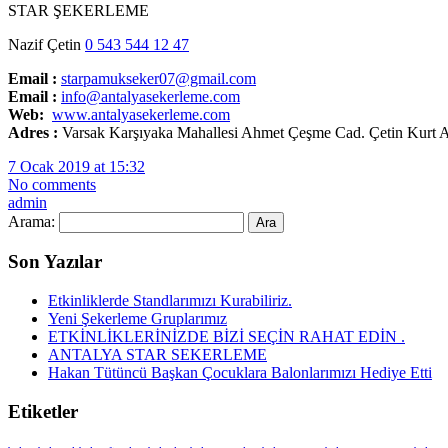
STAR ŞEKERLEME
Nazif Çetin
0 543 544 12 47
Email :
starpamukseker07@gmail.com
Email :
info@antalyasekerleme.com
Web:
www.antalyasekerleme.com
Adres :
Varsak Karşıyaka Mahallesi Ahmet Çeşme Cad. Çetin Kurt A
7 Ocak 2019 at 15:32
No comments
admin
Arama:
Son Yazılar
Etkinliklerde Standlarımızı Kurabiliriz.
Yeni Şekerleme Gruplarımız
ETKİNLİKLERİNİZDE BİZİ SEÇİN RAHAT EDİN .
ANTALYA STAR SEKERLEME
Hakan Tütüncü Başkan Çocuklara Balonlarımızı Hediye Etti
Etiketler