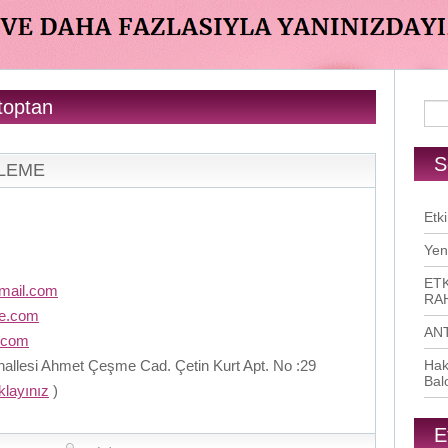
toptan
S
RLEME
Etki
Yen
ETK
mail.com
RAH
me.com
AN
.com
llesi Ahmet Çeşme Cad. Çetin Kurt Apt. No :29
Hak
Bal
ıklayınız
)
E