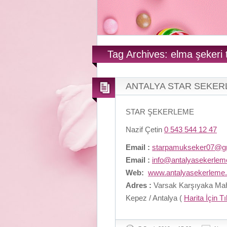
Tag Archives: elma şekeri 
ANTALYA STAR SEKE
STAR ŞEKERLEME
Nazif Çetin
0 543 544 12 47
Email :
starpamukseker07@g
Email :
info@antalyasekerle
Web:
www.antalyasekerleme
Adres :
Varsak Karşıyaka Maha
Kepez / Antalya (
Harita İçin T