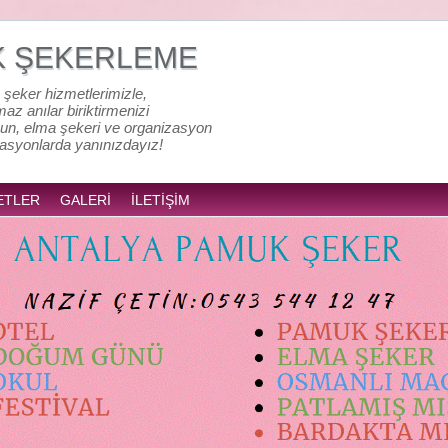
K ŞEKERLEME
 şeker hizmetlerimizle,
lmaz anılar biriktirmenizi
un, elma şekeri ve organizasyon
zasyonlarda yanınızdayız!
ETLER
GALERİ
İLETİŞİM