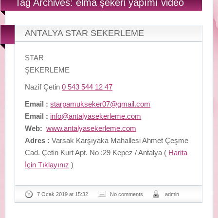
Tag Archives: elma şekeri yapımı video
ANTALYA STAR SEKERLEME
STAR
ŞEKERLEME
Nazif Çetin
0 543 544 12 47
Email :
starpamukseker07@gmail.com
Email :
info@antalyasekerleme.com
Web:
www.antalyasekerleme.com
Adres :
Varsak Karşıyaka Mahallesi Ahmet Çeşme
Cad. Çetin Kurt Apt. No :29 Kepez / Antalya (
Harita
İçin Tıklayınız
)
7 Ocak 2019 at 15:32
No comments
admin