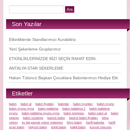
Son Yazılar
Etkinliklerde Standlarımızı Kurabiliriz.
Yeni Şekerleme Gruplarımız
ETKİNLİKLERİNİZDE BİZİ SEÇİN RAHAT EDİN .
ANTALYA STAR SEKERLEME
Hakan Tütüncü Başkan Çocuklara Balonlarımızı Hediye Etti
Etiketler
balon
balon al
balon fiyatları
balonlar
balon oyunları
balon oyunu
balon oyunu oyna
balon patlatma
balon patlatma 2
balon patlatma
oyunu
balon patlatma oyunu oyna
balon pompası
balon satın al
balon
siparişi
balon süsleme
baskılı balon
baskılı balon fiyatları
elma
şekeri
ev tipi pamuk şeker makinesi
folyo balon
harfli balonlar
harfli
uçan balon
helyum balon
isimli balon
kalpli balon
kuvvet macunu