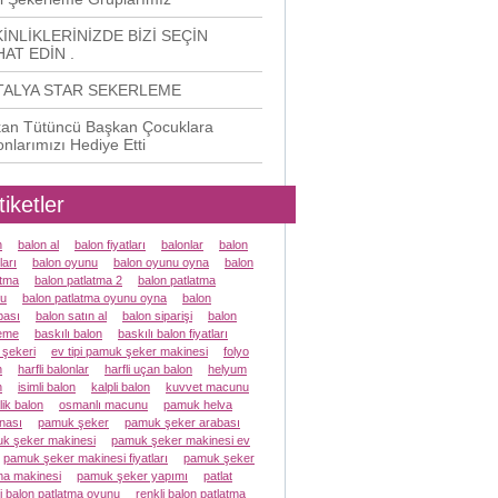
İNLİKLERİNİZDE BİZİ SEÇİN
AT EDİN .
TALYA STAR SEKERLEME
an Tütüncü Başkan Çocuklara
onlarımızı Hediye Etti
tiketler
n
balon al
balon fiyatları
balonlar
balon
ları
balon oyunu
balon oyunu oyna
balon
atma
balon patlatma 2
balon patlatma
u
balon patlatma oyunu oyna
balon
ası
balon satın al
balon siparişi
balon
eme
baskılı balon
baskılı balon fiyatları
 şekeri
ev tipi pamuk şeker makinesi
folyo
n
harfli balonlar
harfli uçan balon
helyum
n
isimli balon
kalpli balon
kuvvet macunu
lik balon
osmanlı macunu
pamuk helva
nası
pamuk şeker
pamuk şeker arabası
k şeker makinesi
pamuk şeker makinesi ev
pamuk şeker makinesi fiyatları
pamuk şeker
a makinesi
pamuk şeker yapımı
patlat
li balon patlatma oyunu
renkli balon patlatma