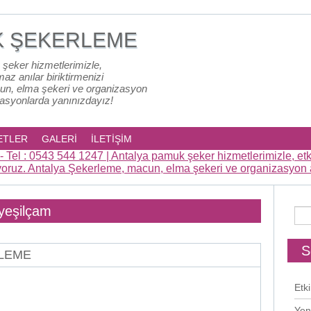
K ŞEKERLEME
 şeker hizmetlerimizle,
lmaz anılar biriktirmenizi
un, elma şekeri ve organizasyon
zasyonlarda yanınızdayız!
ETLER
GALERİ
İLETİŞİM
 yeşilçam
S
RLEME
Etki
Yen