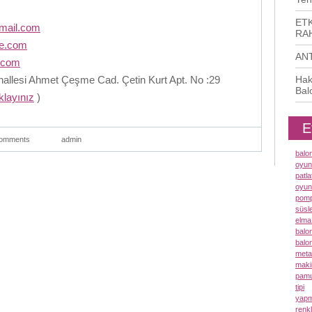
ETK
mail.com
RAH
me.com
AN
.com
llesi Ahmet Çeşme Cad. Çetin Kurt Apt. No :29
Hak
Bal
ıklayınız
)
E
omments
admin
balo
oyun
patl
oyun
pomp
süsl
elma
balo
balo
meta
maki
pamu
tipi
yapm
renk