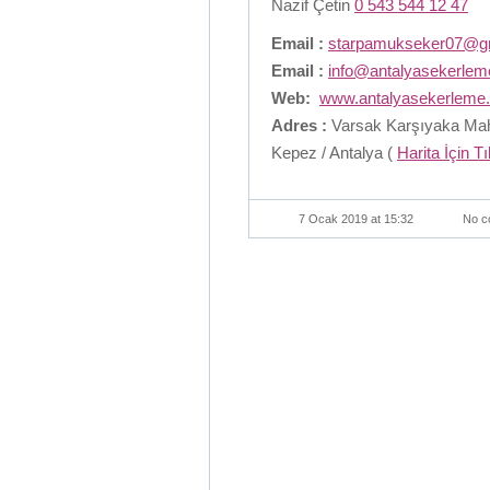
Nazif Çetin
0 543 544 12 47
Email :
starpamukseker07@g
Email :
info@antalyasekerle
Web:
www.antalyasekerleme
Adres :
Varsak Karşıyaka Maha
Kepez / Antalya (
Harita İçin T
7 Ocak 2019 at 15:32
No c