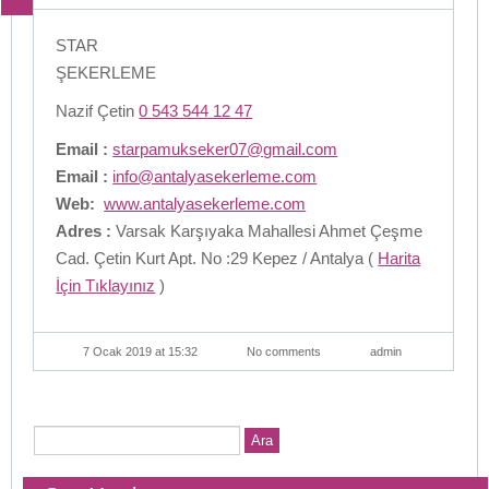
STAR
ŞEKERLEME
Nazif Çetin
0 543 544 12 47
Email :
starpamukseker07@gmail.com
Email :
info@antalyasekerleme.com
Web:
www.antalyasekerleme.com
Adres :
Varsak Karşıyaka Mahallesi Ahmet Çeşme
Cad. Çetin Kurt Apt. No :29 Kepez / Antalya (
Harita
İçin Tıklayınız
)
7 Ocak 2019 at 15:32
No comments
admin