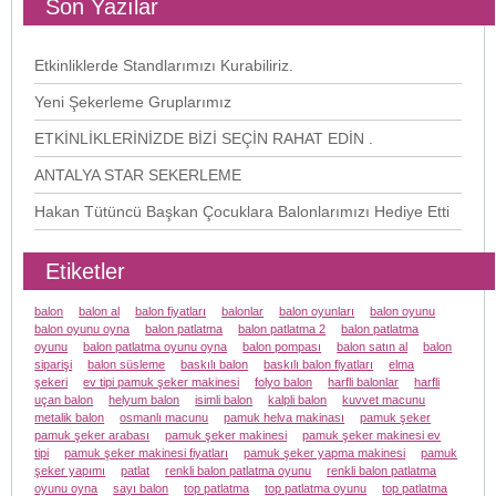
Son Yazılar
Etkinliklerde Standlarımızı Kurabiliriz.
Yeni Şekerleme Gruplarımız
ETKİNLİKLERİNİZDE BİZİ SEÇİN RAHAT EDİN .
ANTALYA STAR SEKERLEME
Hakan Tütüncü Başkan Çocuklara Balonlarımızı Hediye Etti
Etiketler
balon
balon al
balon fiyatları
balonlar
balon oyunları
balon oyunu
balon oyunu oyna
balon patlatma
balon patlatma 2
balon patlatma
oyunu
balon patlatma oyunu oyna
balon pompası
balon satın al
balon
siparişi
balon süsleme
baskılı balon
baskılı balon fiyatları
elma
şekeri
ev tipi pamuk şeker makinesi
folyo balon
harfli balonlar
harfli
uçan balon
helyum balon
isimli balon
kalpli balon
kuvvet macunu
metalik balon
osmanlı macunu
pamuk helva makinası
pamuk şeker
pamuk şeker arabası
pamuk şeker makinesi
pamuk şeker makinesi ev
tipi
pamuk şeker makinesi fiyatları
pamuk şeker yapma makinesi
pamuk
şeker yapımı
patlat
renkli balon patlatma oyunu
renkli balon patlatma
oyunu oyna
sayı balon
top patlatma
top patlatma oyunu
top patlatma