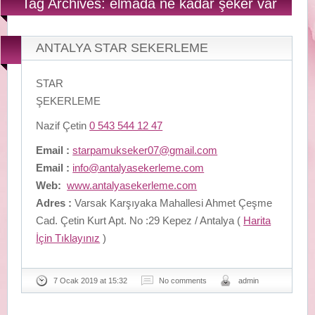
Tag Archives: elmada ne kadar şeker var
ANTALYA STAR SEKERLEME
STAR
ŞEKERLEME
Nazif Çetin
0 543 544 12 47
Email :
starpamukseker07@gmail.com
Email :
info@antalyasekerleme.com
Web:
www.antalyasekerleme.com
Adres :
Varsak Karşıyaka Mahallesi Ahmet Çeşme
Cad. Çetin Kurt Apt. No :29 Kepez / Antalya (
Harita
İçin Tıklayınız
)
7 Ocak 2019 at 15:32
No comments
admin