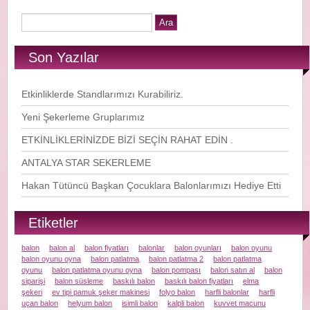
Son Yazılar
Etkinliklerde Standlarımızı Kurabiliriz.
Yeni Şekerleme Gruplarımız
ETKİNLİKLERİNİZDE BİZİ SEÇİN RAHAT EDİN .
ANTALYA STAR SEKERLEME
Hakan Tütüncü Başkan Çocuklara Balonlarımızı Hediye Etti
Etiketler
balon
balon al
balon fiyatları
balonlar
balon oyunları
balon oyunu
balon oyunu oyna
balon patlatma
balon patlatma 2
balon patlatma
oyunu
balon patlatma oyunu oyna
balon pompası
balon satın al
balon
siparişi
balon süsleme
baskılı balon
baskılı balon fiyatları
elma
şekeri
ev tipi pamuk şeker makinesi
folyo balon
harfli balonlar
harfli
uçan balon
helyum balon
isimli balon
kalpli balon
kuvvet macunu