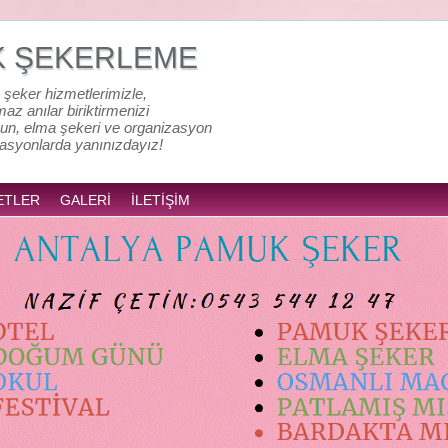
K ŞEKERLEME
 şeker hizmetlerimizle,
lmaz anılar biriktirmenizi
un, elma şekeri ve organizasyon
zasyonlarda yanınızdayız!
ETLER
GALERİ
İLETİŞİM