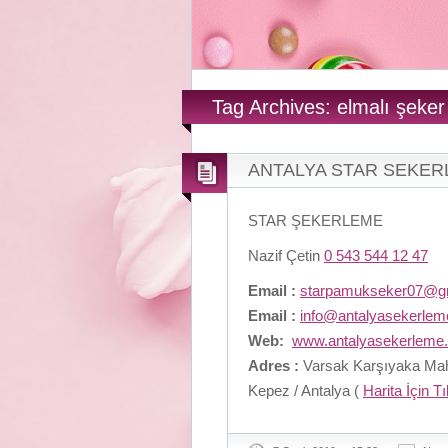
Tag Archives: elmalı şeke
ANTALYA STAR SEKE
STAR ŞEKERLEME
Nazif Çetin
0 543 544 12 47
Email :
starpamukseker07@g
Email :
info@antalyasekerle
Web:
www.antalyasekerleme
Adres :
Varsak Karşıyaka Maha
Kepez / Antalya (
Harita İçin T