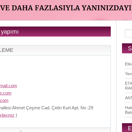
r yapımı
S
RLEME
Etki
Yen
ETK
mail.com
RAH
me.com
AN
.com
llesi Ahmet Çeşme Cad. Çetin Kurt Apt. No :29
Hak
Bal
ıklayınız
)
E