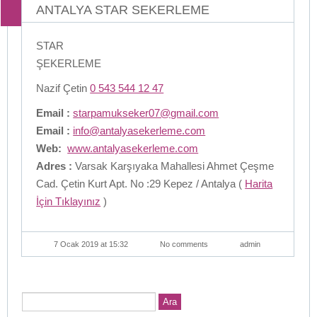
ANTALYA STAR SEKERLEME
STAR
ŞEKERLEME
Nazif Çetin
0 543 544 12 47
Email :
starpamukseker07@gmail.com
Email :
info@antalyasekerleme.com
Web:
www.antalyasekerleme.com
Adres :
Varsak Karşıyaka Mahallesi Ahmet Çeşme
Cad. Çetin Kurt Apt. No :29 Kepez / Antalya (
Harita
İçin Tıklayınız
)
7 Ocak 2019 at 15:32
No comments
admin