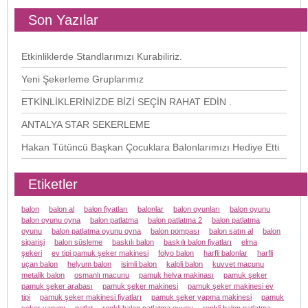
Son Yazılar
Etkinliklerde Standlarımızı Kurabiliriz.
Yeni Şekerleme Gruplarımız
ETKİNLİKLERİNİZDE BİZİ SEÇİN RAHAT EDİN .
ANTALYA STAR SEKERLEME
Hakan Tütüncü Başkan Çocuklara Balonlarımızı Hediye Etti
Etiketler
balon
balon al
balon fiyatları
balonlar
balon oyunları
balon oyunu
balon oyunu oyna
balon patlatma
balon patlatma 2
balon patlatma
oyunu
balon patlatma oyunu oyna
balon pompası
balon satın al
balon
siparişi
balon süsleme
baskılı balon
baskılı balon fiyatları
elma
şekeri
ev tipi pamuk şeker makinesi
folyo balon
harfli balonlar
harfli
uçan balon
helyum balon
isimli balon
kalpli balon
kuvvet macunu
metalik balon
osmanlı macunu
pamuk helva makinası
pamuk şeker
pamuk şeker arabası
pamuk şeker makinesi
pamuk şeker makinesi ev
tipi
pamuk şeker makinesi fiyatları
pamuk şeker yapma makinesi
pamuk