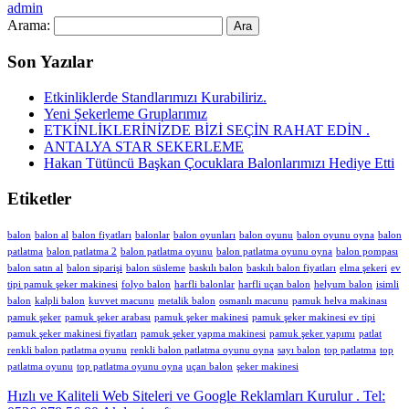
admin
Arama:
Son Yazılar
Etkinliklerde Standlarımızı Kurabiliriz.
Yeni Şekerleme Gruplarımız
ETKİNLİKLERİNİZDE BİZİ SEÇİN RAHAT EDİN .
ANTALYA STAR SEKERLEME
Hakan Tütüncü Başkan Çocuklara Balonlarımızı Hediye Etti
Etiketler
balon
balon al
balon fiyatları
balonlar
balon oyunları
balon oyunu
balon oyunu oyna
balon
patlatma
balon patlatma 2
balon patlatma oyunu
balon patlatma oyunu oyna
balon pompası
balon satın al
balon siparişi
balon süsleme
baskılı balon
baskılı balon fiyatları
elma şekeri
ev
tipi pamuk şeker makinesi
folyo balon
harfli balonlar
harfli uçan balon
helyum balon
isimli
balon
kalpli balon
kuvvet macunu
metalik balon
osmanlı macunu
pamuk helva makinası
pamuk şeker
pamuk şeker arabası
pamuk şeker makinesi
pamuk şeker makinesi ev tipi
pamuk şeker makinesi fiyatları
pamuk şeker yapma makinesi
pamuk şeker yapımı
patlat
renkli balon patlatma oyunu
renkli balon patlatma oyunu oyna
sayı balon
top patlatma
top
patlatma oyunu
top patlatma oyunu oyna
uçan balon
şeker makinesi
Hızlı ve Kaliteli Web Siteleri ve Google Reklamları Kurulur . Tel: