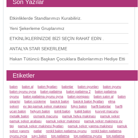
Son Yazılar
Etkinliklerde Standlarımızı Kurabiliriz.
Yeni Şekerleme Gruplarımız
ETKİNLİKLERİNİZDE BİZİ SEÇİN RAHAT EDİN .
ANTALYA STAR SEKERLEME
Hakan Tütüncü Başkan Çocuklara Balonlarımızı Hediye Etti
Etiketler
balon
balon al
balon fiyatları
balonlar
balon oyunları
balon oyunu
balon oyunu oyna
balon patlatma
balon patlatma 2
balon patlatma
oyunu
balon patlatma oyunu oyna
balon pompası
balon satın al
balon
siparişi
balon süsleme
baskılı balon
baskılı balon fiyatları
elma
şekeri
ev tipi pamuk şeker makinesi
folyo balon
harfli balonlar
harfli
uçan balon
helyum balon
isimli balon
kalpli balon
kuvvet macunu
metalik balon
osmanlı macunu
pamuk helva makinası
pamuk şeker
pamuk şeker arabası
pamuk şeker makinesi
pamuk şeker makinesi ev
tipi
pamuk şeker makinesi fiyatları
pamuk şeker yapma makinesi
pamuk
şeker yapımı
patlat
renkli balon patlatma oyunu
renkli balon patlatma
oyunu oyna
sayı balon
top patlatma
top patlatma oyunu
top patlatma