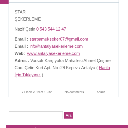
STAR
ŞEKERLEME
Nazif Çetin
0 543 544 12 47
Email :
starpamukseker07@gmail.com
Email :
info@antalyasekerleme.com
Web:
www.antalyasekerleme.com
Adres :
Varsak Karşıyaka Mahallesi Ahmet Çeşme
Cad. Çetin Kurt Apt. No :29 Kepez / Antalya (
Harita
İçin Tıklayınız
)
7 Ocak 2019 at 15:32
No comments
admin