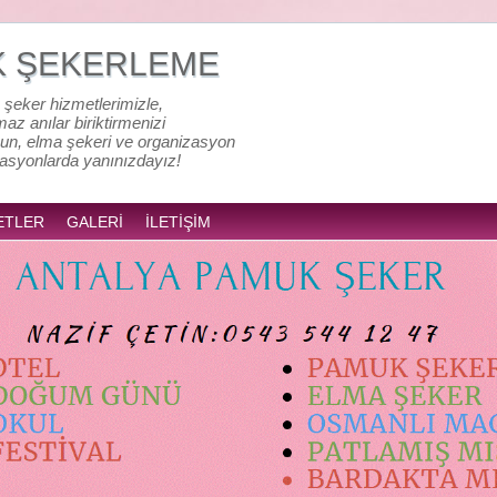
K ŞEKERLEME
 şeker hizmetlerimizle,
lmaz anılar biriktirmenizi
un, elma şekeri ve organizasyon
zasyonlarda yanınızdayız!
ETLER
GALERİ
İLETİŞİM