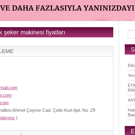
 şeker makinesi fiyatları
S
RLEME
Etki
Yen
ETK
mail.com
RAH
me.com
AN
.com
llesi Ahmet Çeşme Cad. Çetin Kurt Apt. No :29
Hak
Bal
ıklayınız
)
E