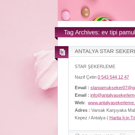
Tag Archives: ev tipi pamuk
ANTALYA STAR SEKE
STAR ŞEKERLEME
Nazif Çetin
0 543 544 12 47
Email :
starpamukseker07@g
Email :
info@antalyasekerle
Web:
www.antalyasekerleme
Adres :
Varsak Karşıyaka Maha
Kepez / Antalya (
Harita İçin T