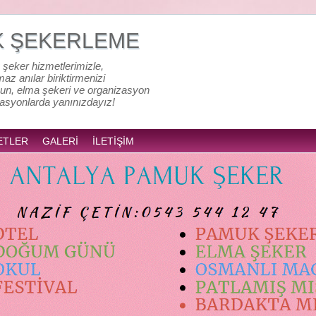
K ŞEKERLEME
 şeker hizmetlerimizle,
lmaz anılar biriktirmenizi
un, elma şekeri ve organizasyon
zasyonlarda yanınızdayız!
ETLER
GALERİ
İLETİŞİM