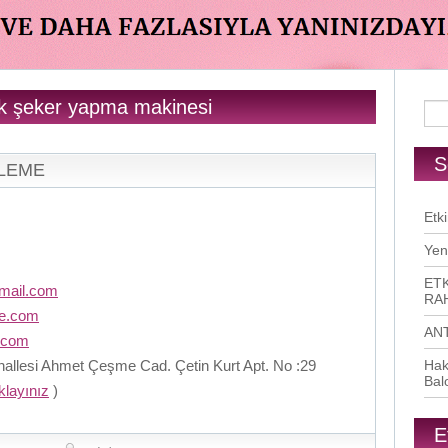
uk şeker yapma makinesi
S
RLEME
Etki
Yen
ETK
mail.com
RAH
me.com
AN
.com
llesi Ahmet Çeşme Cad. Çetin Kurt Apt. No :29
Hak
Bal
ıklayınız
)
E