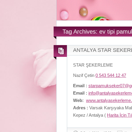
Tag Archives: ev tipi pam
ANTALYA STAR SEKE
STAR ŞEKERLEME
Nazif Çetin
0 543 544 12 47
Email :
starpamukseker07@g
Email :
info@antalyasekerle
Web:
www.antalyasekerleme
Adres :
Varsak Karşıyaka Maha
Kepez / Antalya (
Harita İçin T