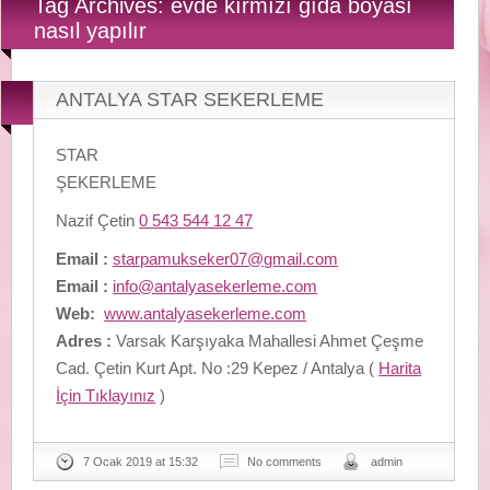
Tag Archives: evde kırmızı gıda boyası
nasıl yapılır
ANTALYA STAR SEKERLEME
STAR
ŞEKERLEME
Nazif Çetin
0 543 544 12 47
Email :
starpamukseker07@gmail.com
Email :
info@antalyasekerleme.com
Web:
www.antalyasekerleme.com
Adres :
Varsak Karşıyaka Mahallesi Ahmet Çeşme
Cad. Çetin Kurt Apt. No :29 Kepez / Antalya (
Harita
İçin Tıklayınız
)
7 Ocak 2019 at 15:32
No comments
admin