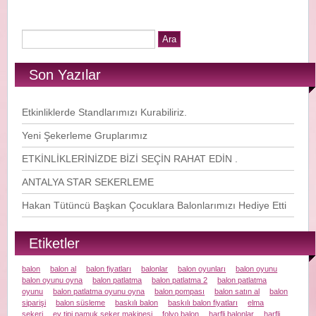
Son Yazılar
Etkinliklerde Standlarımızı Kurabiliriz.
Yeni Şekerleme Gruplarımız
ETKİNLİKLERİNİZDE BİZİ SEÇİN RAHAT EDİN .
ANTALYA STAR SEKERLEME
Hakan Tütüncü Başkan Çocuklara Balonlarımızı Hediye Etti
Etiketler
balon
balon al
balon fiyatları
balonlar
balon oyunları
balon oyunu
balon oyunu oyna
balon patlatma
balon patlatma 2
balon patlatma
oyunu
balon patlatma oyunu oyna
balon pompası
balon satın al
balon
siparişi
balon süsleme
baskılı balon
baskılı balon fiyatları
elma
şekeri
ev tipi pamuk şeker makinesi
folyo balon
harfli balonlar
harfli