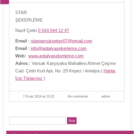
STAR
ŞEKERLEME
Nazif Çetin
0 543 544 12 47
Email :
starpamukseker07@gmail.com
Email :
info@antalyasekerleme.com
Web:
www.antalyasekerleme.com
Adres :
Varsak Karşıyaka Mahallesi Ahmet Çeşme
Cad. Çetin Kurt Apt. No :29 Kepez / Antalya (
Harita
İçin Tıklayınız
)
7 Ocak 2019 at 15:32
No comments
admin