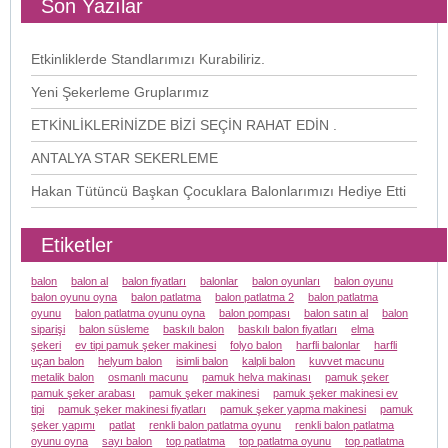
Son Yazılar
Etkinliklerde Standlarımızı Kurabiliriz.
Yeni Şekerleme Gruplarımız
ETKİNLİKLERİNİZDE BİZİ SEÇİN RAHAT EDİN .
ANTALYA STAR SEKERLEME
Hakan Tütüncü Başkan Çocuklara Balonlarımızı Hediye Etti
Etiketler
balon
balon al
balon fiyatları
balonlar
balon oyunları
balon oyunu
balon oyunu oyna
balon patlatma
balon patlatma 2
balon patlatma
oyunu
balon patlatma oyunu oyna
balon pompası
balon satın al
balon
siparişi
balon süsleme
baskılı balon
baskılı balon fiyatları
elma
şekeri
ev tipi pamuk şeker makinesi
folyo balon
harfli balonlar
harfli
uçan balon
helyum balon
isimli balon
kalpli balon
kuvvet macunu
metalik balon
osmanlı macunu
pamuk helva makinası
pamuk şeker
pamuk şeker arabası
pamuk şeker makinesi
pamuk şeker makinesi ev
tipi
pamuk şeker makinesi fiyatları
pamuk şeker yapma makinesi
pamuk
şeker yapımı
patlat
renkli balon patlatma oyunu
renkli balon patlatma
oyunu oyna
sayı balon
top patlatma
top patlatma oyunu
top patlatma