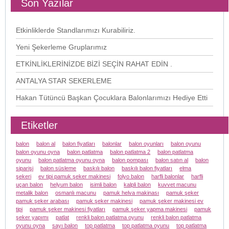
Son Yazılar
Etkinliklerde Standlarımızı Kurabiliriz.
Yeni Şekerleme Gruplarımız
ETKİNLİKLERİNİZDE BİZİ SEÇİN RAHAT EDİN .
ANTALYA STAR SEKERLEME
Hakan Tütüncü Başkan Çocuklara Balonlarımızı Hediye Etti
Etiketler
balon
balon al
balon fiyatları
balonlar
balon oyunları
balon oyunu
balon oyunu oyna
balon patlatma
balon patlatma 2
balon patlatma
oyunu
balon patlatma oyunu oyna
balon pompası
balon satın al
balon
siparişi
balon süsleme
baskılı balon
baskılı balon fiyatları
elma
şekeri
ev tipi pamuk şeker makinesi
folyo balon
harfli balonlar
harfli
uçan balon
helyum balon
isimli balon
kalpli balon
kuvvet macunu
metalik balon
osmanlı macunu
pamuk helva makinası
pamuk şeker
pamuk şeker arabası
pamuk şeker makinesi
pamuk şeker makinesi ev
tipi
pamuk şeker makinesi fiyatları
pamuk şeker yapma makinesi
pamuk
şeker yapımı
patlat
renkli balon patlatma oyunu
renkli balon patlatma
oyunu oyna
sayı balon
top patlatma
top patlatma oyunu
top patlatma