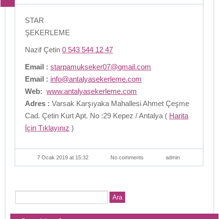
STAR
ŞEKERLEME
Nazif Çetin
0 543 544 12 47
Email :
starpamukseker07@gmail.com
Email :
info@antalyasekerleme.com
Web:
www.antalyasekerleme.com
Adres :
Varsak Karşıyaka Mahallesi Ahmet Çeşme
Cad. Çetin Kurt Apt. No :29 Kepez / Antalya (
Harita
İçin Tıklayınız
)
7 Ocak 2019 at 15:32
No comments
admin