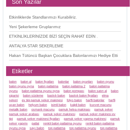
Son Yazılar
Etkinliklerde Standlarımızı Kurabiliriz.
Yeni Şekerleme Gruplarımız
ETKİNLİKLERİNİZDE BİZİ SEÇİN RAHAT EDİN .
ANTALYA STAR SEKERLEME
Hakan Tütüncü Başkan Çocuklara Balonlarımızı Hediye Etti
Etiketler
balon
balon al
balon fiyatları
balonlar
balon oyunları
balon oyunu
balon oyunu oyna
balon patlatma
balon patlatma 2
balon patlatma
oyunu
balon patlatma oyunu oyna
balon pompası
balon satın al
balon
siparişi
balon süsleme
baskılı balon
baskılı balon fiyatları
elma
şekeri
ev tipi pamuk şeker makinesi
folyo balon
harfli balonlar
harfli
uçan balon
helyum balon
isimli balon
kalpli balon
kuvvet macunu
metalik balon
osmanlı macunu
pamuk helva makinası
pamuk şeker
pamuk şeker arabası
pamuk şeker makinesi
pamuk şeker makinesi ev
tipi
pamuk şeker makinesi fiyatları
pamuk şeker yapma makinesi
pamuk
şeker yapımı
patlat
renkli balon patlatma oyunu
renkli balon patlatma
oyunu oyna
sayı balon
top patlatma
top patlatma oyunu
top patlatma