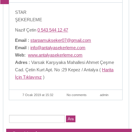
STAR
ŞEKERLEME
Nazif Çetin
0 543 544 12 47
Email :
starpamukseker07@gmail.com
Email :
info@antalyasekerleme.com
Web:
www.antalyasekerleme.com
Adres :
Varsak Karşıyaka Mahallesi Ahmet Çeşme
Cad. Çetin Kurt Apt. No :29 Kepez / Antalya (
Harita
İçin Tıklayınız
)
7 Ocak 2019 at 15:32
No comments
admin