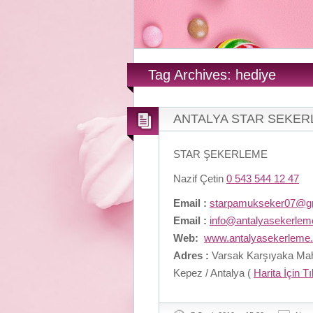
Tag Archives: hediye
ANTALYA STAR SEKE
STAR ŞEKERLEME
Nazif Çetin
0 543 544 12 47
Email :
starpamukseker07@g
Email :
info@antalyasekerle
Web:
www.antalyasekerleme
Adres :
Varsak Karşıyaka Maha
Kepez / Antalya (
Harita İçin T