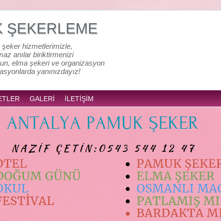
K ŞEKERLEME
 şeker hizmetlerimizle,
lmaz anılar biriktirmenizi
un, elma şekeri ve organizasyon
zasyonlarda yanınızdayız!
ETLER
GALERİ
İLETİŞİM