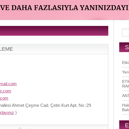
S
RLEME
Etki
Yen
ETK
mail.com
RAH
me.com
AN
.com
llesi Ahmet Çeşme Cad. Çetin Kurt Apt. No :29
Hak
Bal
ıklayınız
)
E